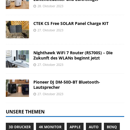
28. Oktober 2023
CTEK CS Free SOLAR Panel Charge KIT
27. Oktober 2023
Nighthawk WiFi 7 Router (RS700S) – Die
Zukunft des WLANs beginnt jetzt
27. Oktober 2023
Pioneer DJ DM-50D-BT Bluetooth-
Lautsprecher
27. Oktober 2023
UNSERE THEMEN
3D DRUCKER
4K MONITOR
APPLE
AUTO
BENQ