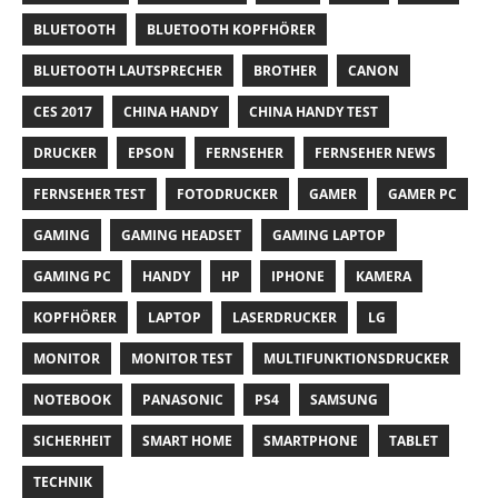
BLUETOOTH
BLUETOOTH KOPFHÖRER
BLUETOOTH LAUTSPRECHER
BROTHER
CANON
CES 2017
CHINA HANDY
CHINA HANDY TEST
DRUCKER
EPSON
FERNSEHER
FERNSEHER NEWS
FERNSEHER TEST
FOTODRUCKER
GAMER
GAMER PC
GAMING
GAMING HEADSET
GAMING LAPTOP
GAMING PC
HANDY
HP
IPHONE
KAMERA
KOPFHÖRER
LAPTOP
LASERDRUCKER
LG
MONITOR
MONITOR TEST
MULTIFUNKTIONSDRUCKER
NOTEBOOK
PANASONIC
PS4
SAMSUNG
SICHERHEIT
SMART HOME
SMARTPHONE
TABLET
TECHNIK