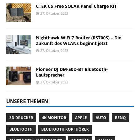
CTEK CS Free SOLAR Panel Charge KIT
27. Oktober 2023
Nighthawk WiFi 7 Router (RS700S) – Die
Zukunft des WLANs beginnt jetzt
27. Oktober 2023
Pioneer DJ DM-50D-BT Bluetooth-
Lautsprecher
27. Oktober 2023
UNSERE THEMEN
3D DRUCKER
4K MONITOR
APPLE
AUTO
BENQ
BLUETOOTH
BLUETOOTH KOPFHÖRER