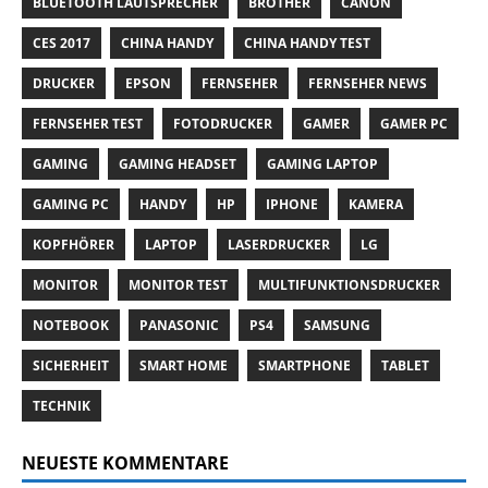
BLUETOOTH LAUTSPRECHER
BROTHER
CANON
CES 2017
CHINA HANDY
CHINA HANDY TEST
DRUCKER
EPSON
FERNSEHER
FERNSEHER NEWS
FERNSEHER TEST
FOTODRUCKER
GAMER
GAMER PC
GAMING
GAMING HEADSET
GAMING LAPTOP
GAMING PC
HANDY
HP
IPHONE
KAMERA
KOPFHÖRER
LAPTOP
LASERDRUCKER
LG
MONITOR
MONITOR TEST
MULTIFUNKTIONSDRUCKER
NOTEBOOK
PANASONIC
PS4
SAMSUNG
SICHERHEIT
SMART HOME
SMARTPHONE
TABLET
TECHNIK
NEUESTE KOMMENTARE