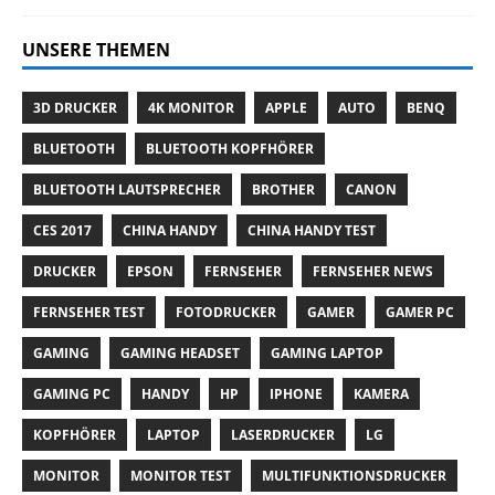
UNSERE THEMEN
3D DRUCKER
4K MONITOR
APPLE
AUTO
BENQ
BLUETOOTH
BLUETOOTH KOPFHÖRER
BLUETOOTH LAUTSPRECHER
BROTHER
CANON
CES 2017
CHINA HANDY
CHINA HANDY TEST
DRUCKER
EPSON
FERNSEHER
FERNSEHER NEWS
FERNSEHER TEST
FOTODRUCKER
GAMER
GAMER PC
GAMING
GAMING HEADSET
GAMING LAPTOP
GAMING PC
HANDY
HP
IPHONE
KAMERA
KOPFHÖRER
LAPTOP
LASERDRUCKER
LG
MONITOR
MONITOR TEST
MULTIFUNKTIONSDRUCKER