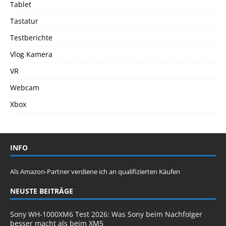
Tablet
Tastatur
Testberichte
Vlog Kamera
VR
Webcam
Xbox
INFO
Als Amazon-Partner verdiene ich an qualifizierten Käufen
NEUSTE BEITRÄGE
Sony WH-1000XM6 Test 2026: Was Sony beim Nachfolger
besser macht als beim XM5