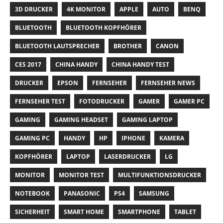
3D DRUCKER
4K MONITOR
APPLE
AUTO
BENQ
BLUETOOTH
BLUETOOTH KOPFHÖRER
BLUETOOTH LAUTSPRECHER
BROTHER
CANON
CES 2017
CHINA HANDY
CHINA HANDY TEST
DRUCKER
EPSON
FERNSEHER
FERNSEHER NEWS
FERNSEHER TEST
FOTODRUCKER
GAMER
GAMER PC
GAMING
GAMING HEADSET
GAMING LAPTOP
GAMING PC
HANDY
HP
IPHONE
KAMERA
KOPFHÖRER
LAPTOP
LASERDRUCKER
LG
MONITOR
MONITOR TEST
MULTIFUNKTIONSDRUCKER
NOTEBOOK
PANASONIC
PS4
SAMSUNG
SICHERHEIT
SMART HOME
SMARTPHONE
TABLET