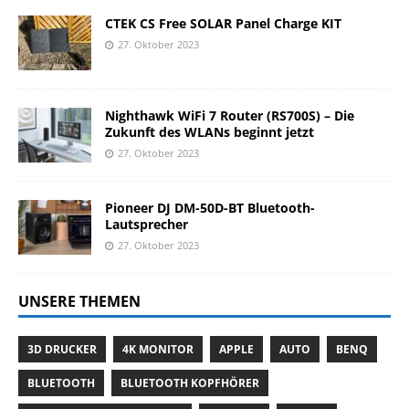
CTEK CS Free SOLAR Panel Charge KIT
27. Oktober 2023
Nighthawk WiFi 7 Router (RS700S) – Die
Zukunft des WLANs beginnt jetzt
27. Oktober 2023
Pioneer DJ DM-50D-BT Bluetooth-
Lautsprecher
27. Oktober 2023
UNSERE THEMEN
3D DRUCKER
4K MONITOR
APPLE
AUTO
BENQ
BLUETOOTH
BLUETOOTH KOPFHÖRER