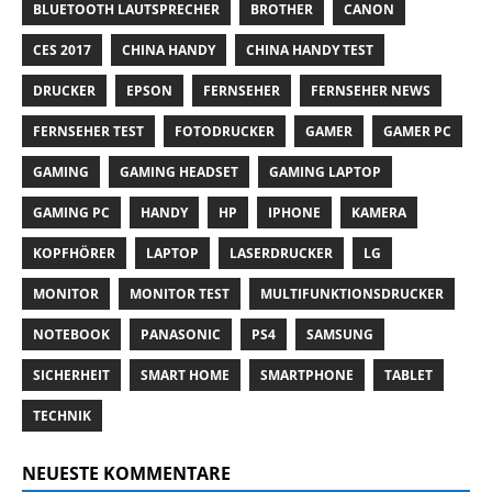
BLUETOOTH LAUTSPRECHER
BROTHER
CANON
CES 2017
CHINA HANDY
CHINA HANDY TEST
DRUCKER
EPSON
FERNSEHER
FERNSEHER NEWS
FERNSEHER TEST
FOTODRUCKER
GAMER
GAMER PC
GAMING
GAMING HEADSET
GAMING LAPTOP
GAMING PC
HANDY
HP
IPHONE
KAMERA
KOPFHÖRER
LAPTOP
LASERDRUCKER
LG
MONITOR
MONITOR TEST
MULTIFUNKTIONSDRUCKER
NOTEBOOK
PANASONIC
PS4
SAMSUNG
SICHERHEIT
SMART HOME
SMARTPHONE
TABLET
TECHNIK
NEUESTE KOMMENTARE